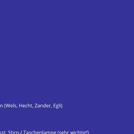
(Wels, Hecht, Zander, Egli)
st, Stirn-/ Taschenlampe (sehr wichtig!)